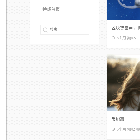
特朗普币
区块链雷声，
波澜
6个月前
(02-11
币能赢
6个月前
(02-09