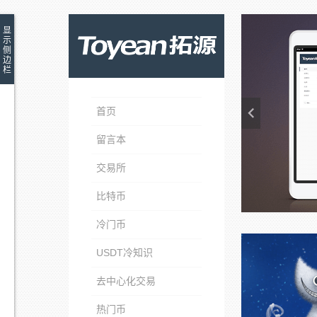
显
示
侧
边
栏
首页
留言本
交易所
比特币
冷门币
USDT冷知识
去中心化交易
热门币